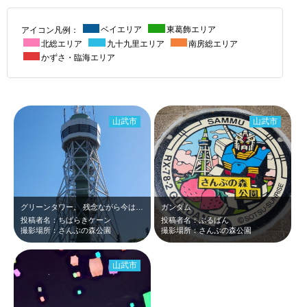
アイコン凡例：
ベイエリア
東葛飾エリア
北総エリア
九十九里エリア
南房総エリア
かずさ・臨海エリア
山武市
山武市
グリーンタワー。 残念ながら今は登れません。
ガンダム
投稿者名：ちばらきケーン
投稿者名：ぶるばん
撮影場所：さんぶの森公園
撮影場所：さんぶの森公園
山武市