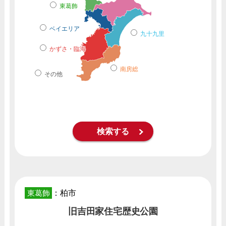
東葛飾
ベイエリア
九十九里
かずさ・臨海
南房総
その他
東葛飾
：柏市
旧吉田家住宅歴史公園