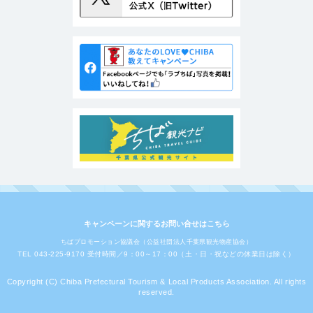
キャンペーンに関するお問い合せはこちら
ちばプロモーション協議会（公益社団法人千葉県観光物産協会）
TEL 043-225-9170 受付時間／9：00～17：00（土・日・祝などの休業日は除く）
Copyright (C) Chiba Prefectural Tourism & Local Products Association. All rights
reserved.