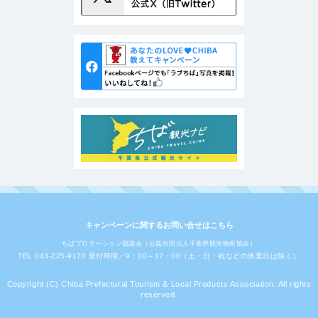
キャンペーンに関するお問い合せはこちら
ちばプロモーション協議会（公益社団法人千葉県観光物産協会）
TEL 043-225-9170 受付時間／9：00～17：00（土・日・祝などの休業日は除く）
Copyright (C) Chiba Prefectural Tourism & Local Products Association. All rights
reserved.