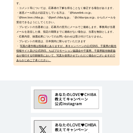
す。
・コメント等については、応募者の了解を得ることなく修正する場合があります。
・迷惑メール防止の設定をしている方は、「@futurelink.co.jp」
「@love.love.chiba.jp」「@pref.chiba.lg.jp」「@chiba-tpa.or.jp」からのメールを
受信できるようにしてください。
・プレゼントの当選者には、応募月の翌月にメールでご連絡します。事務局が当選
メールを送信した後、指定の期限までに連絡がない場合は、当選を無効とします。
・応募内容、抽選結果についてのお問い合わせは受け付けておりません。
・プレゼントの発送は、日本国内に限らせていただきます
・
写真の著作権は投稿者にありますが、本キャンペーンの公式SNS、千葉県の観光
情報サイト及び公式SNS、ちばプロモーション協議会や千葉県、千葉県観光物産協
会が発行する印刷物等において、写真を使用させていただく場合がございますので
あらかじめご了承ください。