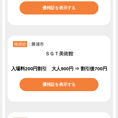
優待証を表示する
南房総
：勝浦市
ＳＧＴ美術館
入場料200円割引 大人900円 ⇒ 割引後700円
優待証を表示する