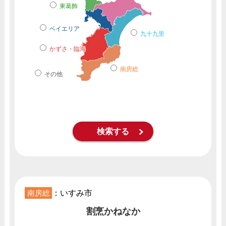
東葛飾
ベイエリア
九十九里
かずさ・臨海
南房総
その他
南房総
：いすみ市
割烹かねなか