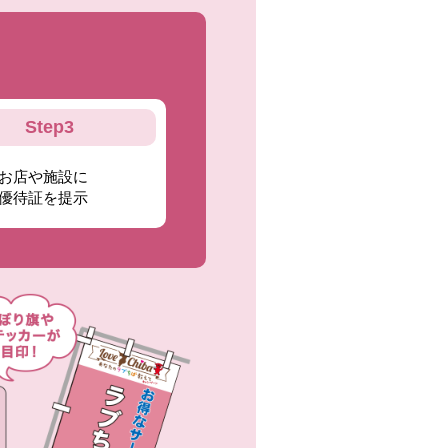
Step3
お店や施設に
優待証を提示