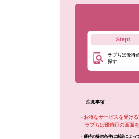
Step1
ラブちば優待
探す
注意事項
お得なサービスを受ける
・
ラブちば優待証の画面を
・
優待の提供条件は施設によっ