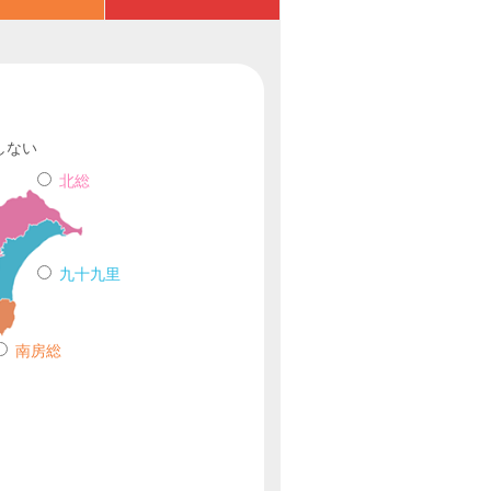
しない
北総
九十九里
南房総