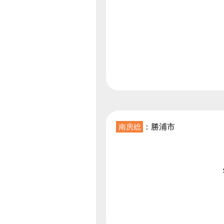
南房総
：勝浦市