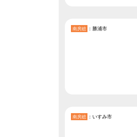
南房総
：勝浦市
南房総
：いすみ市