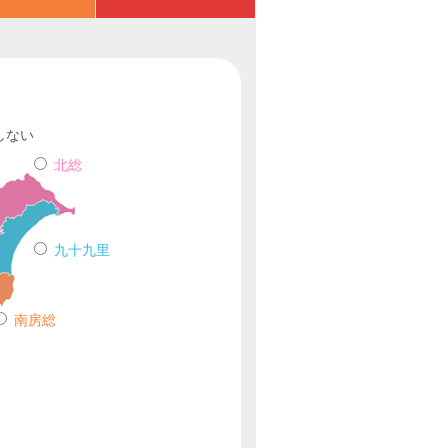
しない
北総
九十九里
南房総