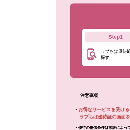
Step1
ラブちば優待
探す
注意事項
お得なサービスを受ける
・
ラブちば優待証の画面を
・
優待の提供条件は施設によっ