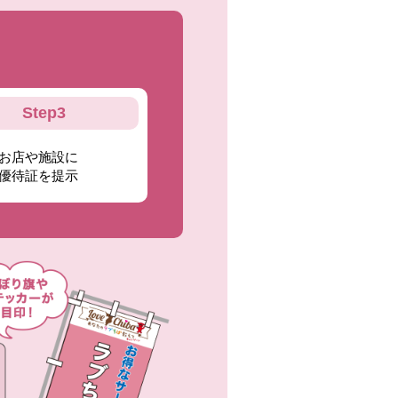
Step3
お店や施設に
優待証を提示