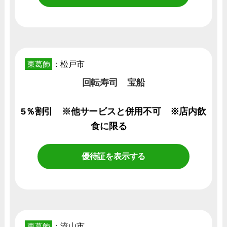
東葛飾
：松戸市
回転寿司 宝船
5％割引 ※他サービスと併用不可 ※店内飲
食に限る
優待証を表示する
東葛飾
：流山市