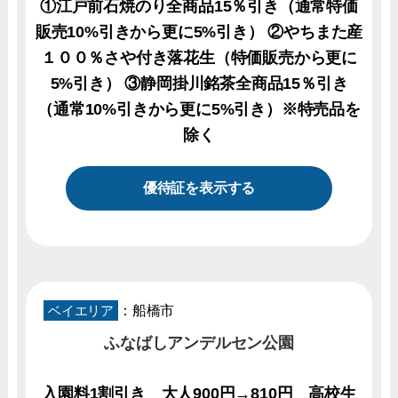
①江戸前石焼のり全商品15％引き（通常特価
販売10%引きから更に5%引き） ②やちまた産
１００％さや付き落花生（特価販売から更に
5%引き） ③静岡掛川銘茶全商品15％引き
（通常10%引きから更に5%引き）※特売品を
除く
優待証を表示する
ベイエリア
：船橋市
ふなばしアンデルセン公園
入園料1割引き 大人900円→810円 高校生