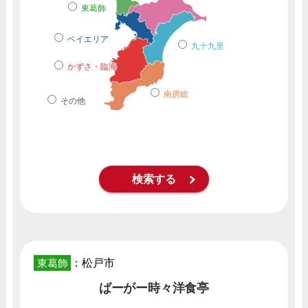
東葛飾
ベイエリア
九十九里
かずさ・臨海
南房総
その他
東葛飾
：松戸市
ばーがー時々洋食亭