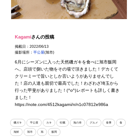
Kagami
さんの投稿
掲載日：2022/06/13
撮影場所：
平公屋
(旭市)
6月にシーズンに入った天然磯ガキを食べに旭市飯岡
へ。店頭で捌いた物をその場で頂きました！デカくて
クリーミーで旨いとしか言いようがありませんでし
た！店の人達も親切で最高でした！わざわざ埼玉から
行った甲斐がありました！(^o^)レポートも詳しく書き
ました！
https://note.com/4512kagami/n/n1c07812e986a
磯ガキ
平公屋
カキ
牡蠣
海の幸
グルメ
食事
食
海鮮
旭市
旭
飯岡