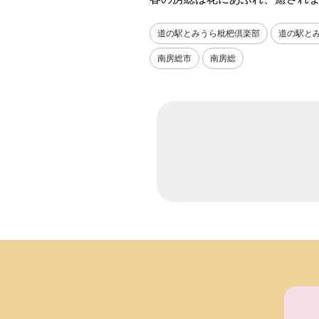
道の駅とみうら枇杷倶楽部
道の駅と
南房総市
南房総