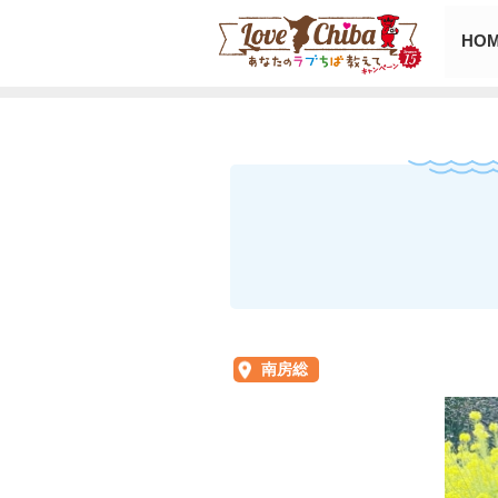
HO
南房総