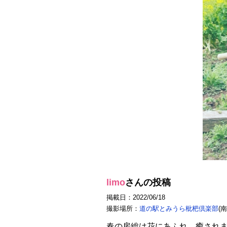
limo
さんの投稿
掲載日：2022/06/18
撮影場所：
道の駅とみうら枇杷倶楽部
(
春の房総は花にあふれ、癒され