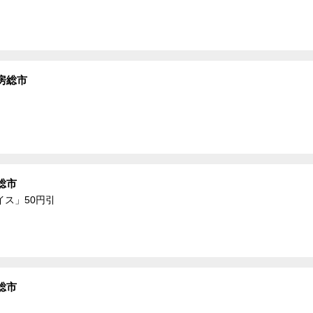
房総市
総市
ス」50円引
総市