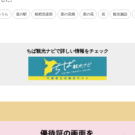
みうら
道の駅
枇杷倶楽部
菜の花畑
菜の花
花
観光施設
ちば観光ナビで詳しい情報をチェック