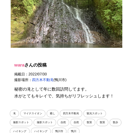
wara
さんの投稿
掲載日：2022/07/30
撮影場所：
四方木不動滝
(鴨川市)
秘密の滝として年に数回訪問してます。
水がとてもキレイで、気持ちがリフレッシュします！
滝
マイナスイオン
癒し
四方木不動滝
観光スポット
撮影スポット
撮影スポット
自然
自然
散策
散策
散歩
ハイキング
ハイキング
鴨川市
鴨川