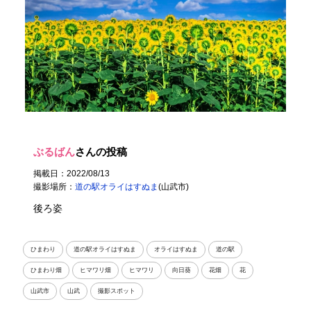
ぶるばん
さんの投稿
掲載日：2022/08/13
撮影場所：
道の駅オライはすぬま
(山武市)
後ろ姿
ひまわり
道の駅オライはすぬま
オライはすぬま
道の駅
ひまわり畑
ヒマワリ畑
ヒマワリ
向日葵
花畑
花
山武市
山武
撮影スポット