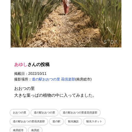
あゆし
さんの投稿
掲載日：2022/10/11
撮影場所：
道の駅おおつの里 花倶楽部
(南房総市)
おおつの里
大きな葉っぱの植物の中に入ってみました。
おおつの里
道の駅おおつの里
道の駅おおつの里道花倶楽部
道の駅おおつの里花倶楽部
道の駅
観光施設
観光スポット
南房総市
南房総