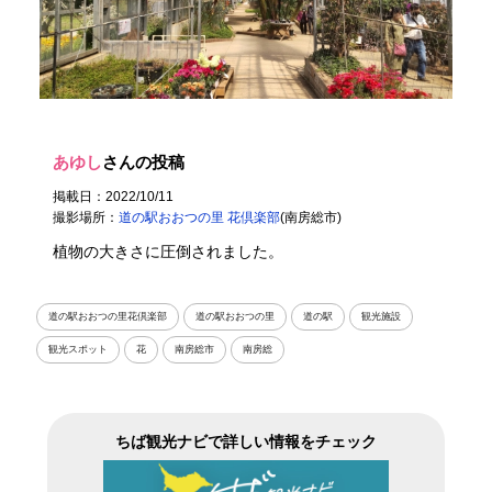
あゆし
さんの投稿
掲載日：2022/10/11
撮影場所：
道の駅おおつの里 花倶楽部
(南房総市)
植物の大きさに圧倒されました。
道の駅おおつの里花倶楽部
道の駅おおつの里
道の駅
観光施設
観光スポット
花
南房総市
南房総
ちば観光ナビで詳しい情報をチェック