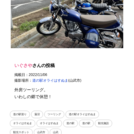
いぐさや
さんの投稿
掲載日：2022/11/06
撮影場所：
道の駅オライはすぬま
(山武市)
外房ツーリング。
いわしの郷で休憩！
道の駅巡り
蓮沼
ツーリング
道の駅オライはすぬま
オライはすぬま
オライはすぬま
道の駅
道の駅
観光施設
観光スポット
山武市
山武