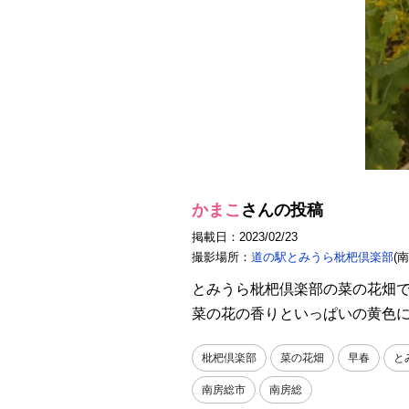
かまこ
さんの投稿
掲載日：2023/02/23
撮影場所：
道の駅とみうら枇杷倶楽部
(
とみうら枇杷倶楽部の菜の花畑
菜の花の香りといっぱいの黄色
枇杷倶楽部
菜の花畑
早春
と
南房総市
南房総