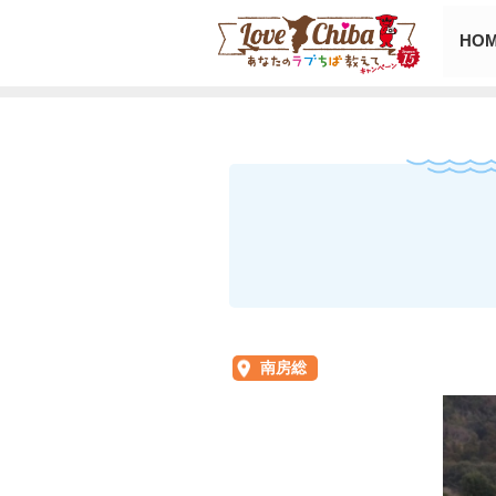
HO
南房総