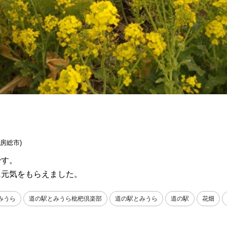
南房総市)
です。
に元気をもらえました。
みうら
道の駅とみうら枇杷倶楽部
道の駅とみうら
道の駅
花畑