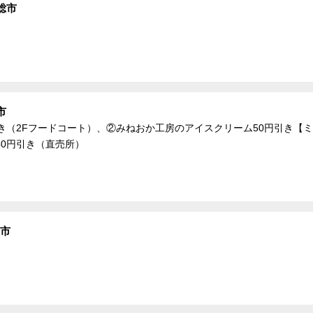
総市
市
き（2Fフードコート）、②みねおか工房のアイスクリーム50円引き【
0円引き（直売所）
総市