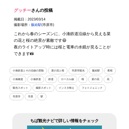
グッチー
さんの投稿
掲載日：2023/03/14
撮影場所：
飯給駅
(市原市)
これから春のシーズンに、小湊鉄道沿線から見える菜
の花と桜の絶景が素敵です😆
夜のライトアップ時には桜と電車の水鏡が見ることが
できます📸
小湊鉄道とその沿線の景観
菜の花と桜
市原市観光
飯給駅
夜桜
小湊鐵道
小湊鉄道
鉄道
ローカル線
桜
菜の花
花
観光スポット
撮影スポット
インスタ映え
フォトジェニック
市原市
市原
駅
ちば観光ナビで詳しい情報をチェック