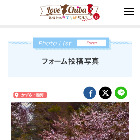
toggle
naviga
かずさ・臨海