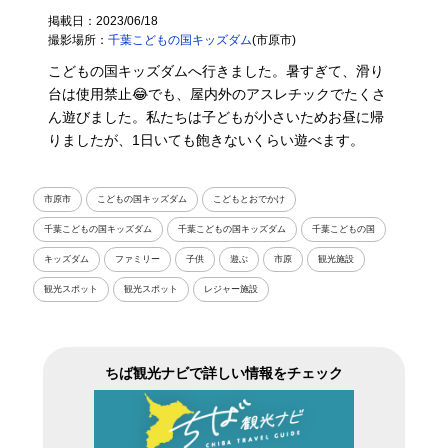
掲載日：2023/06/18
撮影場所：
千葉こどもの国キッズダム
(市原市)
こどもの国キッズダムへ行きました。暑すぎて、滑り
台は使用禁止😂でも、屋内外のアスレチックでたくさ
ん遊びました。私たちは子どもが小さいためお昼に帰
りましたが、1日いても飽きないくらい遊べます。
市原市
こどもの国キッズダム
こどもとおでかけ
千葉こどもの国キッズダム
千葉こどもの国キッズダム
千葉こどもの国
キッズダム
ファミリー
子供
遊ぶ
市原
観光施設
観光スポット
観光スポット
レジャー施設
ちば観光ナビで詳しい情報をチェック