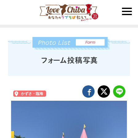
toggle
naviga
かずさ・臨海