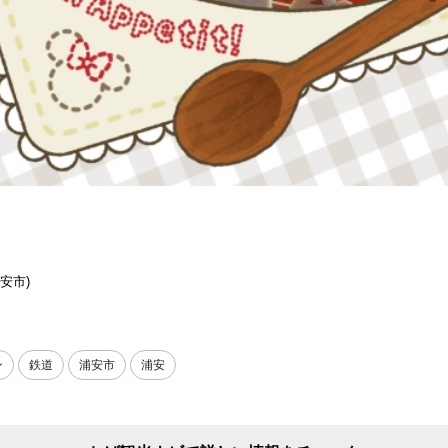
浦安市)
ン
鉄道
浦安市
浦安