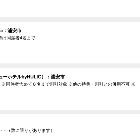
ai：浦安市
待は同席者4名まで
ーホテルbyHULIC）：浦安市
 ※同伴者含めて８名まで割引対象 ※他の特典・割引との併用不可 ※
ント（数に限りがあります）