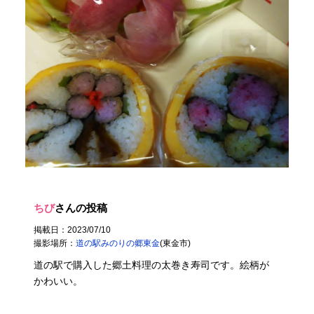
ちび
さんの投稿
掲載日：2023/07/10
撮影場所：
道の駅みのりの郷東金
(東金市)
道の駅で購入した郷土料理の太巻き寿司です。絵柄が
かわいい。