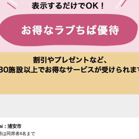
ai：浦安市
待は同席者4名まで