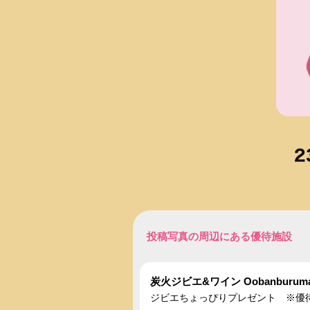
投稿写真の周辺にある優待施設
炭火ジビエ&ワイン Oobanburum
ジビエちょっぴりプレゼント ※優