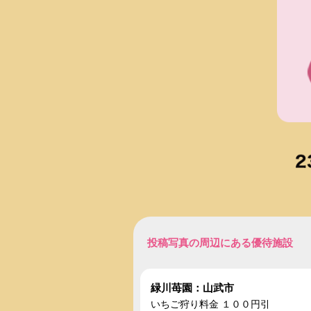
投稿写真の周辺にある優待施設
緑川苺園：山武市
いちご狩り料金 １００円引