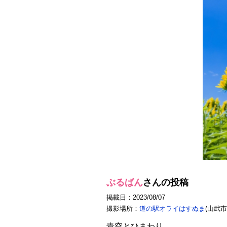
ぶるばん
さんの投稿
掲載日：2023/08/07
撮影場所：
道の駅オライはすぬま
(山武市
青空とひまわり