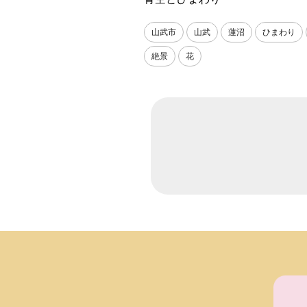
山武市
山武
蓮沼
ひまわり
絶景
花