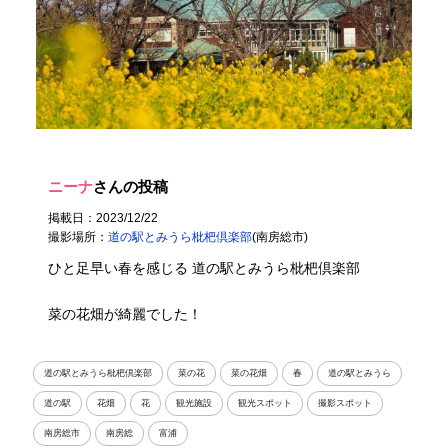
ニーナ
さんの投稿
掲載日：2023/12/22
撮影場所：
道の駅とみうら枇杷倶楽部
(南房総市)
ひと足早い春を感じる 道の駅とみうら枇杷倶楽部
菜の花畑が綺麗でした！
道の駅とみうら枇杷倶楽部
菜の花
菜の花畑
春
道の駅とみうら
道の駅
花畑
花
観光施設
観光スポット
撮影スポット
南房総市
南房総
富浦