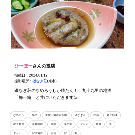
ひーぼー
さんの投稿
掲載日：2024/01/12
撮影場所：
磯なぎ荘
(旭市)
磯なぎ荘のなめろうしか勝たん！ 九十九里の地酒
「梅一輪」と共にいただきます🍶
なめろう
旭市
矢指ヶ浦海水浴場
磯なぎ荘
民宿
郷土料理
郷土料理
海鮮料理
海鮮
海の幸
グルメ
食事
食
ディナー
宿泊施設
宿泊
宿
旭