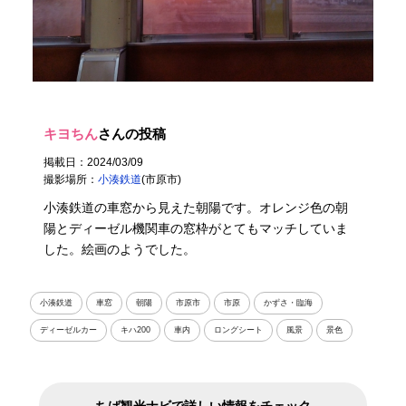
キヨちん
さんの投稿
掲載日：2024/03/09
撮影場所：
小湊鉄道
(市原市)
小湊鉄道の車窓から見えた朝陽です。オレンジ色の朝
陽とディーゼル機関車の窓枠がとてもマッチしていま
した。絵画のようでした。
小湊鉄道
車窓
朝陽
市原市
市原
かずさ・臨海
ディーゼルカー
キハ200
車内
ロングシート
風景
景色