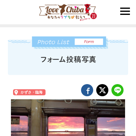
toggle
naviga
かずさ・臨海