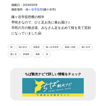
掲載日：2024/03/29
撮影場所：
鎌ヶ谷市役所
(鎌ケ谷市)
鎌ヶ谷市役所横の桜🌸
早咲きなので、ひと足お先に春お届け♫
市民の方の散歩道、みなさん足を止めて桜を見て笑顔
になっていました🤗
桜
桜が好き
桜風景
鎌ヶ谷市役所
新鎌ヶ谷駅
鎌ケ谷市
鎌ヶ谷
東葛飾
葛飾
花
ちば観光ナビで詳しい情報をチェック