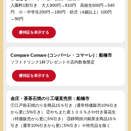
入園料1割引き 大人900円→810円 高校生600円→540
円 小・中学生200円→180円 幼児（4歳以上）100円
→90円
優待証を表示する
Compare Comare (コンパーレ・コマーレ)：船橋市
ソフトドリンク1杯プレゼント※店内飲食限定
優待証を表示する
金庄・茶茶石焼のり工場直売所：船橋市
①江戸前石焼のり全商品15％引き（通常特価販売10%引き
から更に5%引き） ②やちまた産１００％さや付き落花生
（特価販売から更に5%引き） ③静岡掛川銘茶全商品15％
引き（通常10%引きから更に5%引き）※特売品を除く