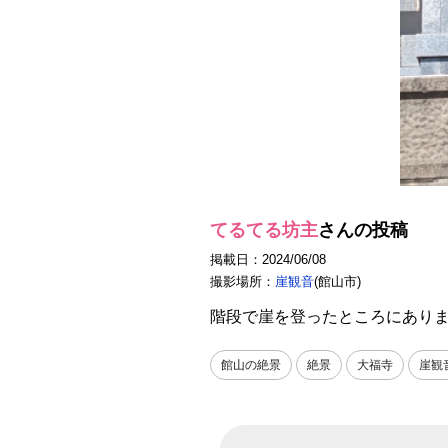
てるてる坊主
さんの投稿
掲載日：2024/06/08
撮影場所：
崖観音
(館山市)
階段で崖を登ったところにあり
館山の絶景
絶景
大福寺
崖観