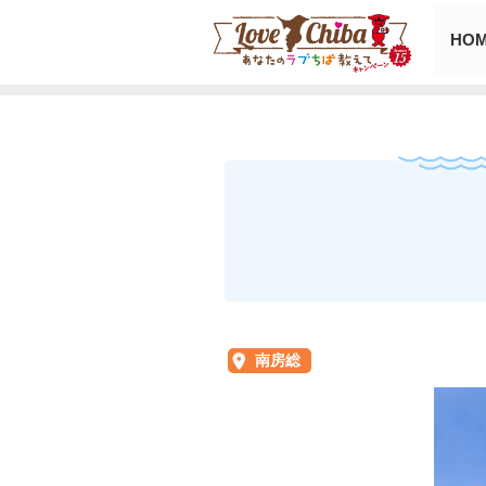
HO
南房総