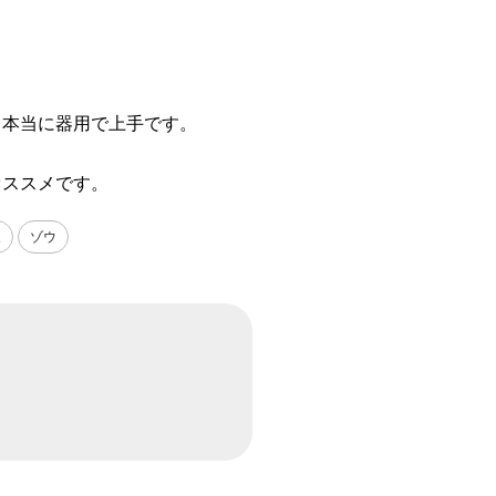
、本当に器用で上手です。
オススメです。
象
ゾウ