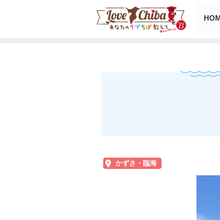
HO
かずさ・臨海