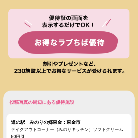
投稿写真の周辺にある優待施設
道の駅 みのりの郷東金：東金市
テイクアウトコーナー（みのりキッチン）ソフトクリーム
50円引