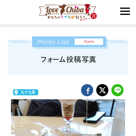
toggle
naviga
九十九里