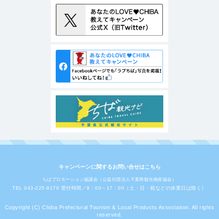
キャンペーンに関するお問い合せはこちら
ちばプロモーション協議会（公益社団法人千葉県観光物産協会）
TEL 043-225-9170 受付時間／9：00～17：00（土・日・祝などの休業日は除く）
Copyright (C) Chiba Prefectural Tourism & Local Products Association. All rights
reserved.