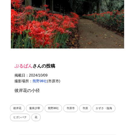
ぶるばん
さんの投稿
掲載日：2024/10/09
撮影場所：
熊野神社
(市原市)
彼岸花の小径
彼岸花
曼殊沙華
熊野神社
市原市
市原
かずさ・臨海
ヒガンバナ
花