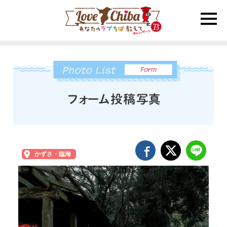
toggle
naviga
かずさ・臨海