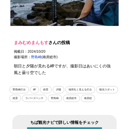
まみむめまんもす
さんの投稿
掲載日：2024/10/20
撮影場所：
野島崎
(南房総市)
朝日と夕陽が見れる岬ですが、撮影日はあいにくの強
風と曇り空でした
野島崎灯台
岬
絶景
夕陽
地球丸く見える灯台
観光スポット
絶景
ラバーズベンチ
野島崎
南房総市
南房総
ちば観光ナビで詳しい情報をチェック