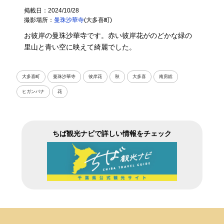
掲載日：2024/10/28
撮影場所：
曼珠沙華寺
(大多喜町)
お彼岸の曼珠沙華寺です。赤い彼岸花がのどかな緑の
里山と青い空に映えて綺麗でした。
大多喜町
曼珠沙華寺
彼岸花
秋
大多喜
南房総
ヒガンバナ
花
ちば観光ナビで詳しい情報をチェック