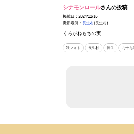
シナモンロール
さんの投稿
掲載日：2024/12/16
撮影場所：
長生村
(長生村)
くろがねもちの実
秋フォト
長生村
長生
九十九