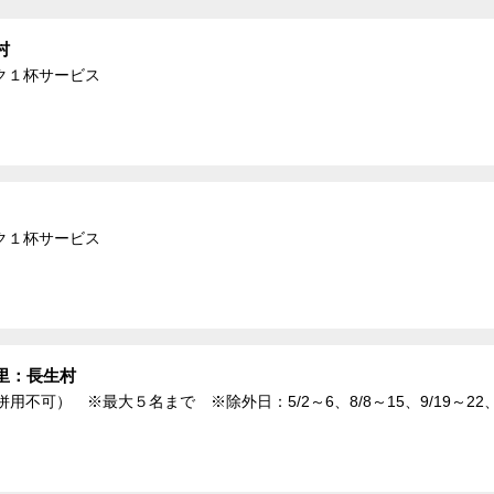
村
ク１杯サービス
ク１杯サービス
里：長生村
可） ※最大５名まで ※除外日：5/2～6、8/8～15、9/19～22、12