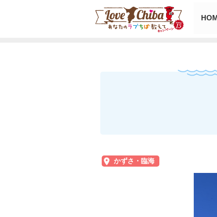
HO
かずさ・臨海