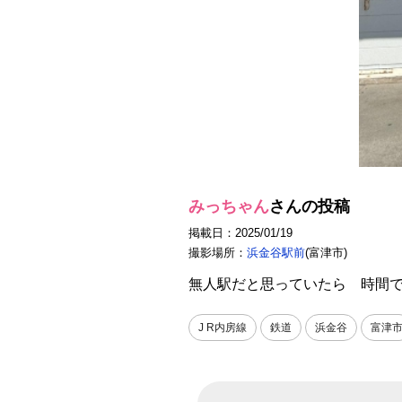
みっちゃん
さんの投稿
掲載日：2025/01/19
撮影場所：
浜金谷駅前
(富津市)
無人駅だと思っていたら 時間
J R内房線
鉄道
浜金谷
富津