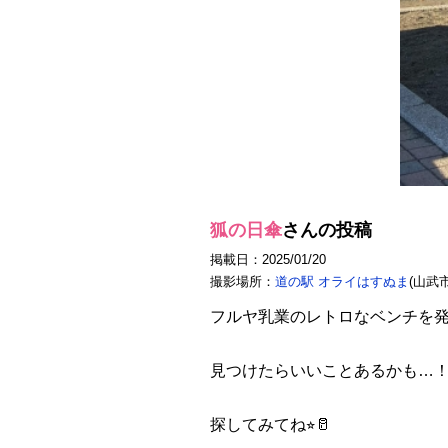
狐の日傘
さんの投稿
掲載日：2025/01/20
撮影場所：
道の駅 オライはすぬま
(山武市
フルヤ乳業のレトロなベンチを
見つけたらいいことあるかも…
探してみてね⭐︎🥛