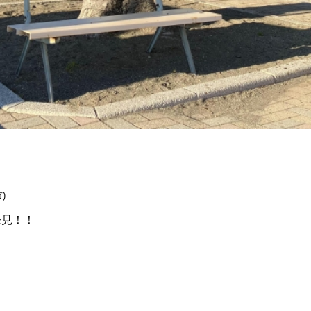
)
発見！！
！