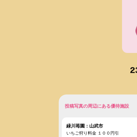
投稿写真の周辺にある優待施設
緑川苺園：山武市
いちご狩り料金 １００円引