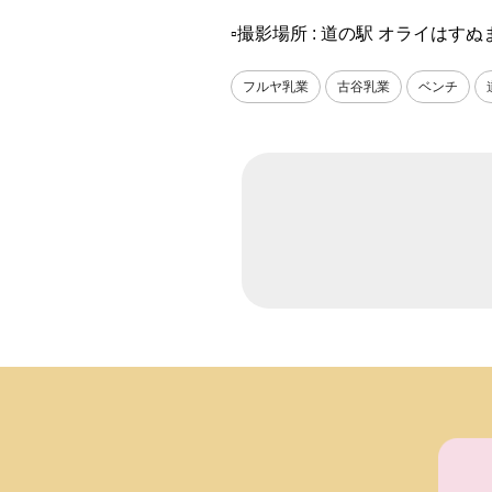
▫️撮影場所 : 道の駅 オライはすぬ
フルヤ乳業
古谷乳業
ベンチ