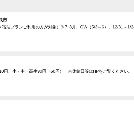
武市
泊プランご利用の方が対象）※7･8月、GW（5/3～6）、12/31～1/
10円、小・中・高生90円→60円） ※休館日等はHPをご覧ください。