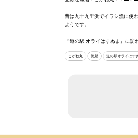
昔は九十九里浜でイワシ漁に使わ
ようです。
『道の駅 オライはすぬま』に訪
こがね丸
漁船
道の駅オライはす