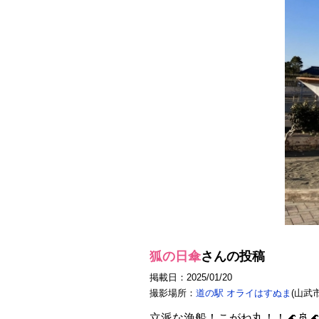
狐の日傘
さんの投稿
掲載日：2025/01/20
撮影場所：
道の駅 オライはすぬま
(山武市
立派な漁船！こがね丸！！🌊🚢