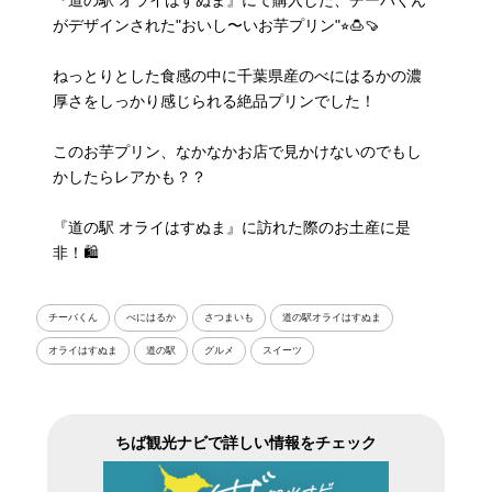
『道の駅 オライはすぬま』にて購入した、チーバくん
がデザインされた"おいし〜いお芋プリン"⭐︎🍮🍠
ねっとりとした食感の中に千葉県産のべにはるかの濃
厚さをしっかり感じられる絶品プリンでした！
このお芋プリン、なかなかお店で見かけないのでもし
かしたらレアかも？？
『道の駅 オライはすぬま』に訪れた際のお土産に是
非！🛍️
チーバくん
べにはるか
さつまいも
道の駅オライはすぬま
オライはすぬま
道の駅
グルメ
スイーツ
ちば観光ナビで詳しい情報をチェック