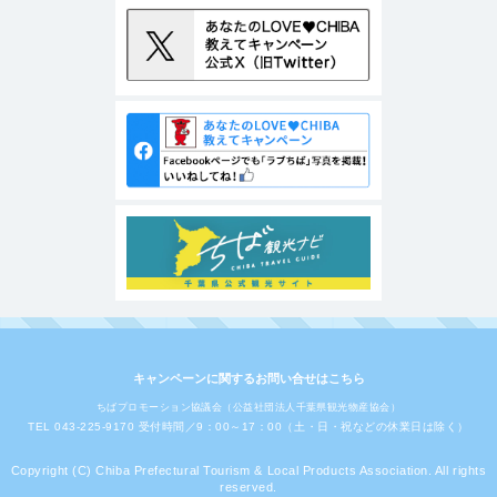
キャンペーンに関するお問い合せはこちら
ちばプロモーション協議会（公益社団法人千葉県観光物産協会）
TEL 043-225-9170 受付時間／9：00～17：00（土・日・祝などの休業日は除く）
Copyright (C) Chiba Prefectural Tourism & Local Products Association. All rights
reserved.