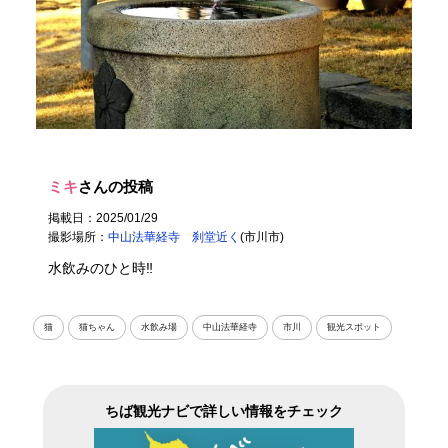
ミキ
さんの投稿
掲載日：2025/01/29
撮影場所：
中山法華経寺 刹堂近く
(市川市)
水飲みのひと時‼
猫
猫ちゃん
水飲み場
中山法華経寺
市川
観光スポット
ちば観光ナビで詳しい情報をチェック