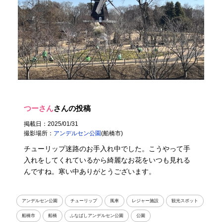
つーさん
さんの投稿
掲載日：2025/01/31
撮影場所：
アンデルセン公園
(船橋市)
チューリップ迷路のお手入れ中でした。こうやって手
入れをしてくれているから綺麗なお花をいつも見れる
んですね。寒い中ありがとうございます。
アンデルセン公園
チューリップ
風車
レジャー施設
観光スポット
船橋市
船橋
ふなばしアンデルセン公園
公園