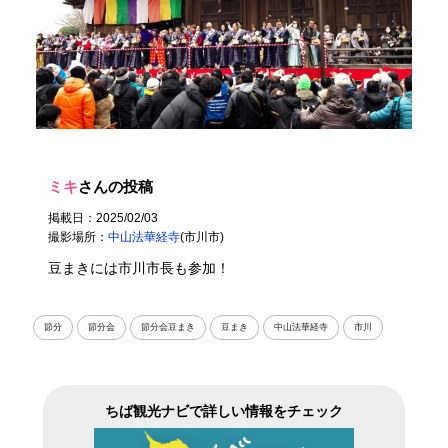
ミキ
さんの投稿
掲載日：2025/02/03
撮影場所：
中山法華経寺
(市川市)
豆まきには市川市長も参加！
節分
節分会
節分会豆まき
豆まき
中山法華経寺
市川
ちば観光ナビで詳しい情報をチェック