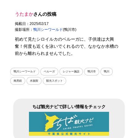
うたまか
さんの投稿
掲載日：2025/02/17
撮影場所：
鴨川シーワールド
(鴨川市)
初めて見たシロイルカのベルーガに、子供達は大興
奮！何度も近くを泳いでくれるので、なかなか水槽の
前から離れられませんでした。
鴨川シーワールド
ベルーガ
レジャー施設
鴨川市
鴨川
南房総
水族館
観光スポット
ちば観光ナビで詳しい情報をチェック