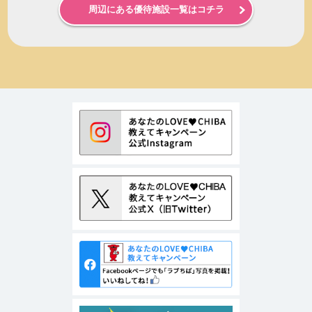
周辺にある優待施設一覧はコチラ