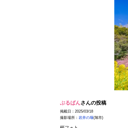
ぶるばん
さんの投稿
掲載日：2025/03/18
撮影場所：
岩井の堰
(旭市)
桜フォト