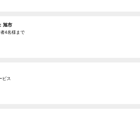
ー：旭市
席者4名様まで
ービス