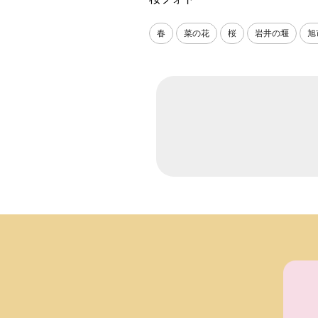
春
菜の花
桜
岩井の堰
旭