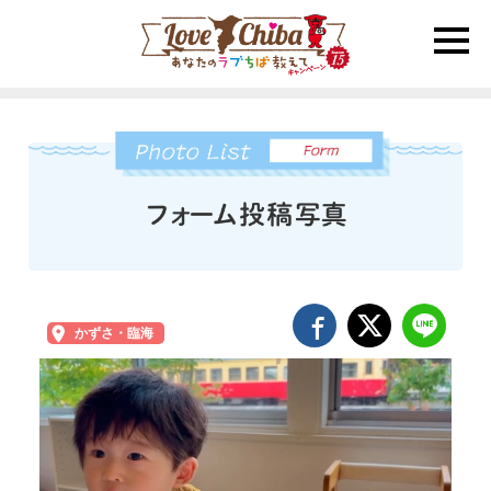
toggle
naviga
かずさ・臨海