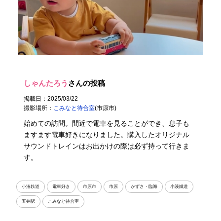
しゃんたろう
さんの投稿
掲載日：2025/03/22
撮影場所：
こみなと待合室
(市原市)
始めての訪問。間近で電車を見ることができ、息子も
ますます電車好きになりました。購入したオリジナル
サウンドトレインはお出かけの際は必ず持って行きま
す。
小湊鉄道
電車好き
市原市
市原
かずさ・臨海
小湊鐵道
五井駅
こみなと待合室