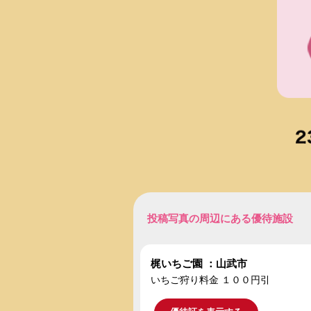
投稿写真の周辺にある優待施設
梶いちご園 ：山武市
いちご狩り料金 １００円引