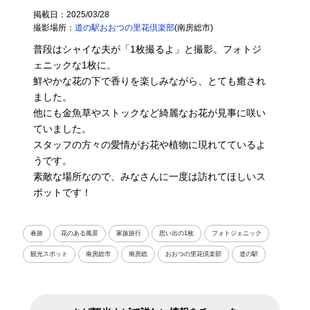
掲載日：2025/03/28
撮影場所：
道の駅おおつの里花倶楽部
(南房総市)
普段はシャイな夫が「1枚撮るよ」と撮影。フォトジ
ェニックな1枚に。
鮮やかな花の下で香りを楽しみながら、とても癒され
ました。
他にも金魚草やストックなど綺麗なお花が見事に咲い
ていました。
スタッフの方々の愛情がお花や植物に現れてているよ
うです。
素敵な場所なので、みなさんに一度は訪れてほしいス
ポットです！
春旅
花のある風景
家族旅行
思い出の1枚
フォトジェニック
観光スポット
南房総市
南房総
おおつの里花倶楽部
道の駅