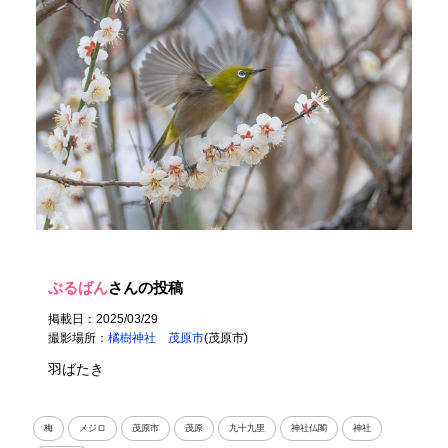
ぶるばん
さんの投稿
掲載日：2025/03/29
撮影場所：
橘樹神社 茂原市
(茂原市)
羽ばたき
梅
メジロ
茂原市
茂原
九十九里
神社仏閣
神社