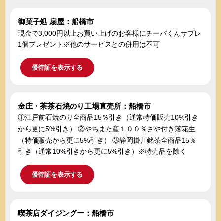
御菓子処 扇屋：船橋市
現金で3,000円以上お買い上げのお客様にチーバくんサブレ
1個プレゼント※他のサービスとの併用は不可
優待証を表示する
金庄・茶茶石焼のり工場直売所：船橋市
①江戸前石焼のり全商品15％引き（通常特価販売10%引き
から更に5%引き） ②やちまた産１００％さや付き落花生
（特価販売から更に5%引き） ③静岡掛川銘茶全商品15％
引き（通常10%引きから更に5%引き）※特売品を除く
優待証を表示する
喫茶店ダイジングー：船橋市