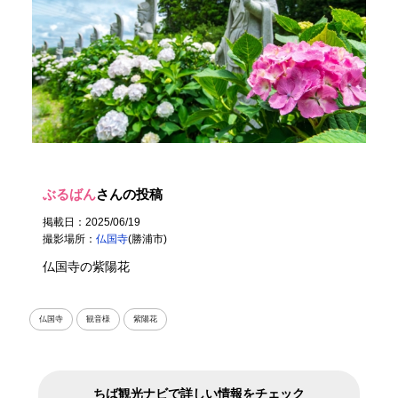
ぶるばん
さんの投稿
掲載日：2025/06/19
撮影場所：
仏国寺
(勝浦市)
仏国寺の紫陽花
仏国寺
観音様
紫陽花
ちば観光ナビで詳しい情報をチェック